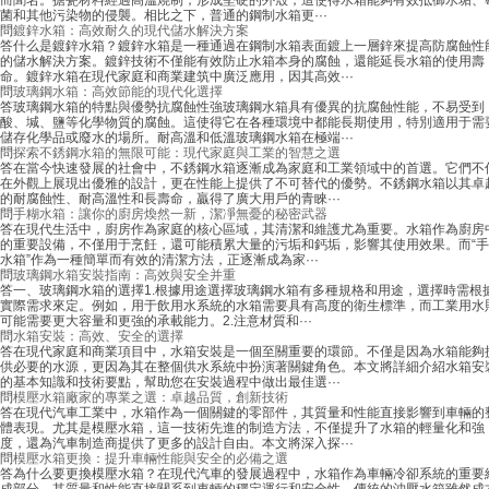
答
什么是鍍鋅水箱？鍍鋅水箱是一種通過在鋼制水箱表面鍍上一層鋅來提高防腐蝕性
以在冬季防止冷卻液凍結。因此，水箱···
的儲水解決方案。鍍鋅技術不僅能有效防止水箱本身的腐蝕，還能延長水箱的使用壽
命。鍍鋅水箱在現代家庭和商業建筑中廣泛應用，因其高效···
問
玻璃鋼水箱：高效節能的現代化選擇
答
玻璃鋼水箱的特點與優勢抗腐蝕性強玻璃鋼水箱具有優異的抗腐蝕性能，不易受到
酸、堿、鹽等化學物質的腐蝕。這使得它在各種環境中都能長期使用，特別適用于需
儲存化學品或廢水的場所。耐高溫和低溫玻璃鋼水箱在極端···
問
探索不銹鋼水箱的無限可能：現代家庭與工業的智慧之選
答
在當今快速發展的社會中，不銹鋼水箱逐漸成為家庭和工業領域中的首選。它們不
在外觀上展現出優雅的設計，更在性能上提供了不可替代的優勢。不銹鋼水箱以其卓
的耐腐蝕性、耐高溫性和長壽命，贏得了廣大用戶的青睞···
問
手糊水箱：讓你的廚房煥然一新，潔凈無憂的秘密武器
答
在現代生活中，廚房作為家庭的核心區域，其清潔和維護尤為重要。水箱作為廚房
的重要設備，不僅用于烹飪，還可能積累大量的污垢和鈣垢，影響其使用效果。而“
水箱”作為一種簡單而有效的清潔方法，正逐漸成為家···
問
玻璃鋼水箱安裝指南：高效與安全并重
答
一、玻璃鋼水箱的選擇1.根據用途選擇玻璃鋼水箱有多種規格和用途，選擇時需根
實際需求來定。例如，用于飲用水系統的水箱需要具有高度的衛生標準，而工業用水
可能需要更大容量和更強的承載能力。2.注意材質和···
問
水箱安裝：高效、安全的選擇
答
在現代家庭和商業項目中，水箱安裝是一個至關重要的環節。不僅是因為水箱能夠
供必要的水源，更因為其在整個供水系統中扮演著關鍵角色。本文將詳細介紹水箱安
的基本知識和技術要點，幫助您在安裝過程中做出最佳選···
不銹鋼水箱更換指南：提升生活品質的實用秘訣
問
模壓水箱廠家的專業之選：卓越品質，創新技術
在現代家庭中，不銹鋼水箱作為一種高效、耐用且易于清潔的儲水設備，幾乎無處不
答
在現代汽車工業中，水箱作為一個關鍵的零部件，其質量和性能直接影響到車輛的
脅。因此，定期更換不銹鋼水箱成為了保持···
體表現。尤其是模壓水箱，這一技術先進的制造方法，不僅提升了水箱的輕量化和強
度，還為汽車制造商提供了更多的設計自由。本文將深入探···
問
模壓水箱更換：提升車輛性能與安全的必備之選
答
為什么要更換模壓水箱？在現代汽車的發展過程中，水箱作為車輛冷卻系統的重要
成部分，其質量和性能直接關系到車輛的穩定運行和安全性。傳統的沖壓水箱雖然成
較低，但在材料和制造工藝上存在一些局限。相比之下，···
問
專業的模壓水箱維修服務，為您的設備保駕護航