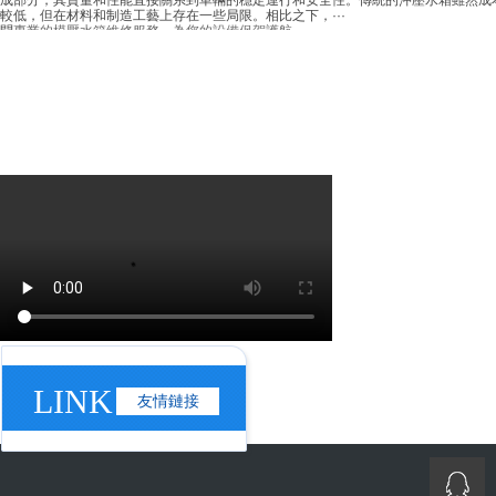
答
在現代工業生產中，模壓水箱因其高效、穩定的特性，被廣泛應用于各類生產線。
論是在化工、食品、制藥等行業，模壓水箱都扮演著至關重要的角色。長期的使用和
當的操作也會導致模壓水箱出現各種故障和問題，這不僅···
問
探索模壓水箱生產的新高度：創新與卓越的完美結合
答
在當前工業化迅猛發展的背景下，模壓水箱生產逐漸成為各大制造企業關注的焦點
模壓技術，即沖壓成型技術，是一種利用高壓沖壓機將金屬板材彎曲成所需形狀的先
制造工藝。相比傳統的鑄造和焊接工藝，模壓生產具有諸···
問
高性價比的模壓水箱價格，讓你的項目更加經濟實惠
答
在建筑和裝修行業中，水箱是不可或缺的一部分，而模壓水箱因其優異的性能和高
價比，成為了市場上的熱門選擇。本文將詳細介紹模壓水箱的優點和市場價格，幫助
理解其為何能夠成為項目中的最佳選擇。一、模壓水箱的···
問
探索未知的“異形水箱”：未來科技的奇跡與驚喜
答
在當代社會，科技的進步正在以前所未有的速度改變我們的生活方式。從智能手機
自動駕駛汽車，每一項技術的發明都在推動我們邁向更高效、更智能的未來。今天，
們將探討一個極具前瞻性的發明——異形水箱。這不僅僅···
問
探索“方形水箱”的魅力：智能化與環保的完美結合
玻璃鋼水箱安裝：讓您的生活更加便捷與美好
答
在當前全球范圍內水資源短缺和環境污染問題日益嚴重的背景下，如何有效地管理
Part1玻璃鋼水箱的優點與選擇耐腐蝕性強：玻璃鋼材質不易受到水、空氣、酸堿
利用水資源成為了一個全球性的挑戰。作為一種創新性的解決方案，“方形水箱”應運
玻璃鋼水箱具有更高的強度和抗沖擊性···
生，它不僅滿足了現代家庭對節水和環保的需求，還為···
問
定制水箱：打造專屬私人泳池的藝術與科技完美融合
答
定制水箱的獨特魅力在當今社會，生活節奏越來越快，人們渴望有一個可以放松身
心、享受美好時光的私人空間。而定制水箱作為一種高端、時尚的家居裝飾品，正逐
成為家庭生活的新寵。它不僅僅是一個簡單的泳池，更是一···
問
焊制水箱：從工藝到應用的深度解析
答
在現代工業和建筑領域，焊制水箱的應用越來越廣泛。焊制水箱不僅在設備制造中
LINK
到了關鍵作用，還在家用電器、交通運輸等多個領域展現了其重要性。本文將從焊制
友情鏈接
箱的工藝原理和技術細節兩個方面進行詳細探討。焊制水···
問
探索拼裝水箱的樂趣：創造屬于你的水世界
答
在當今快節奏的生活中，人們越來越傾向于尋找一些能夠讓自己放松和充實的活動
而在眾多的DIY項目中，拼裝水箱無疑是一個極具吸引力的選擇。它不僅能夠讓你在
忙的生活中找到一份寧靜，還能激發你的創造力，讓你···
QQ咨詢
問
水箱底座：穩固之選，隱藏的工程奇跡