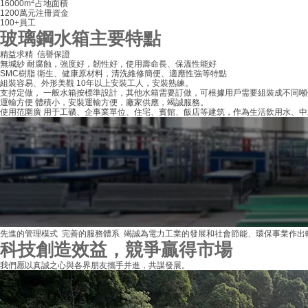
2
16000
m
占地面積
1200
萬元
注冊資金
100
+
員工
玻璃鋼水箱主要特點
精益求精 信譽保證
無堿紗
耐腐蝕，強度好，韌性好，使用壽命長、保溫性能好
SMC樹脂
衛生、健康原材料，清洗維修簡便、適應性強等特點
組裝容易、外形美觀
10年以上安裝工人，安裝熟練。
支持定做
， 一般水箱按標準設計，其他水箱需要訂做，可根據用戶需要組裝成不同
運輸方便
體積小，安裝運輸方便，廠家供應，竭誠服務。
使用范圍廣
用于工礦、企事業單位、住宅、賓館、飯店等建筑，作為生活飲用水、中
先進的管理模式 完善的服務體系 竭誠為電力工業的發展和社會節能、環保事業作出
科技創造效益，競爭贏得市場
我們愿以真誠之心與各界朋友攜手并進，共謀發展。