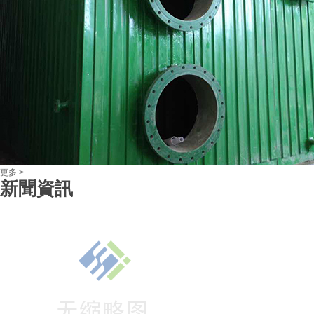
問
模壓水箱廠家的專業之選：卓越品質，創新技術
答
在現代汽車工業中，水箱作為一個關鍵的零部件，其質量和性能直接影響到車輛的
體表現。尤其是模壓水箱，這一技術先進的制造方法，不僅提升了水箱的輕量化和強
度，還為汽車制造商提供了更多的設計自由。本文將深入探···
問
模壓水箱更換：提升車輛性能與安全的必備之選
答
為什么要更換模壓水箱？在現代汽車的發展過程中，水箱作為車輛冷卻系統的重要
玻璃鋼水箱更換：提升家庭生活品質的重要決定
成部分，其質量和性能直接關系到車輛的穩定運行和安全性。傳統的沖壓水箱雖然成
在現代家庭中，水箱的作用不可忽視。它不僅是熱水和冷水儲存的重要設備，更是家
較低，但在材料和制造工藝上存在一些局限。相比之下，···
玻璃鋼水箱的更換就顯得尤為重要。本文將···
問
專業的模壓水箱維修服務，為您的設備保駕護航
答
在現代工業生產中，模壓水箱因其高效、穩定的特性，被廣泛應用于各類生產線。
論是在化工、食品、制藥等行業，模壓水箱都扮演著至關重要的角色。長期的使用和
更多 >
當的操作也會導致模壓水箱出現各種故障和問題，這不僅···
新聞資訊
問
探索模壓水箱生產的新高度：創新與卓越的完美結合
答
在當前工業化迅猛發展的背景下，模壓水箱生產逐漸成為各大制造企業關注的焦點
模壓技術，即沖壓成型技術，是一種利用高壓沖壓機將金屬板材彎曲成所需形狀的先
制造工藝。相比傳統的鑄造和焊接工藝，模壓生產具有諸···
問
高性價比的模壓水箱價格，讓你的項目更加經濟實惠
答
在建筑和裝修行業中，水箱是不可或缺的一部分，而模壓水箱因其優異的性能和高
價比，成為了市場上的熱門選擇。本文將詳細介紹模壓水箱的優點和市場價格，幫助
理解其為何能夠成為項目中的最佳選擇。一、模壓水箱的···
問
探索未知的“異形水箱”：未來科技的奇跡與驚喜
答
在當代社會，科技的進步正在以前所未有的速度改變我們的生活方式。從智能手機
自動駕駛汽車，每一項技術的發明都在推動我們邁向更高效、更智能的未來。今天，
們將探討一個極具前瞻性的發明——異形水箱。這不僅僅···
問
探索“方形水箱”的魅力：智能化與環保的完美結合