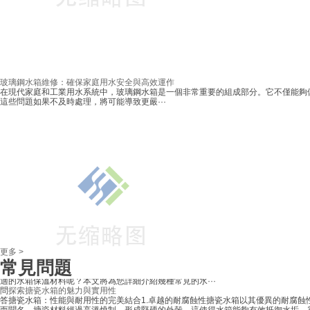
答
在當前全球范圍內水資源短缺和環境污染問題日益嚴重的背景下，如何有效地管理
利用水資源成為了一個全球性的挑戰。作為一種創新性的解決方案，“方形水箱”應運
生，它不僅滿足了現代家庭對節水和環保的需求，還為···
問
定制水箱：打造專屬私人泳池的藝術與科技完美融合
答
定制水箱的獨特魅力在當今社會，生活節奏越來越快，人們渴望有一個可以放松身
心、享受美好時光的私人空間。而定制水箱作為一種高端、時尚的家居裝飾品，正逐
玻璃鋼水箱維修：確保家庭用水安全與高效運作
成為家庭生活的新寵。它不僅僅是一個簡單的泳池，更是一···
在現代家庭和工業用水系統中，玻璃鋼水箱是一個非常重要的組成部分。它不僅能夠
問
焊制水箱：從工藝到應用的深度解析
這些問題如果不及時處理，將可能導致更嚴···
答
在現代工業和建筑領域，焊制水箱的應用越來越廣泛。焊制水箱不僅在設備制造中
到了關鍵作用，還在家用電器、交通運輸等多個領域展現了其重要性。本文將從焊制
箱的工藝原理和技術細節兩個方面進行詳細探討。焊制水···
問
探索拼裝水箱的樂趣：創造屬于你的水世界
答
在當今快節奏的生活中，人們越來越傾向于尋找一些能夠讓自己放松和充實的活動
而在眾多的DIY項目中，拼裝水箱無疑是一個極具吸引力的選擇。它不僅能夠讓你在
忙的生活中找到一份寧靜，還能激發你的創造力，讓你···
問
水箱底座：穩固之選，隱藏的工程奇跡
答
水箱底座：設計與工藝在任何一個現代建筑或園林設計中，水箱底座都扮演著至關
要的角色。它不僅承載著水箱的重量，還需要確保整個結構的穩定和耐久。優秀的水
底座設計不僅僅是一個工程問題，更是藝術與工藝的完美···
問
水箱加強筋：保護您的水箱，提升安全性與耐久性
答
在現代建筑中，水箱是一個至關重要的設施。無論是家庭的生活用水，還是商業建
的供水系統，水箱都是不可或缺的一部分。隨著時間的推移，水箱可能會因為各種原
而出現老化、損壞甚至漏水的情況。為了保障水箱的安全···
問
水箱保溫材料：確保你的水箱高效保溫
答
水箱保溫材料的選擇及其優勢在家庭和工業領域，水箱的保溫性能至關重要。水箱
溫材料不僅直接影響水箱的使用效率，還能夠節省能源，降低運營成本。如何選擇最
更多 >
適的水箱保溫材料呢？本文將為您詳細介紹幾種常見的水···
常見問題
問
探索搪瓷水箱的魅力與實用性
答
搪瓷水箱：性能與耐用性的完美結合1.卓越的耐腐蝕性搪瓷水箱以其優異的耐腐蝕
而聞名。搪瓷材料經過高溫燒制，形成堅硬的外殼，這使得水箱能夠有效抵御水垢、
菌和其他污染物的侵襲。相比之下，普通的鋼制水箱更···
水箱更換：保障車輛安全與性能的關鍵之舉
問
鍍鋅水箱：高效耐久的現代儲水解決方案
Part1什么是水箱及其重要性水箱是汽車冷卻系統中的關鍵組件之一，它主要用于