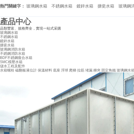
熱門關鍵字：
玻璃鋼水箱
不銹鋼水箱
鍍鋅水箱
搪瓷水箱
玻璃鋼
產品中心
品類豐富、規格齊全，實現一站式采購
玻璃鋼水箱
不銹鋼水箱
鍍鋅水箱
搪瓷水箱
玻璃鋼消防水箱
不銹鋼消防水箱
BDF不銹鋼復合水箱
SMC模壓水箱
儲水工程及配件
水箱螺栓
磁翻板液位計
保溫材料
底座
浮球
爬梯
拉筋
堵漏.梯夾.固定角鐵
玻璃鋼水