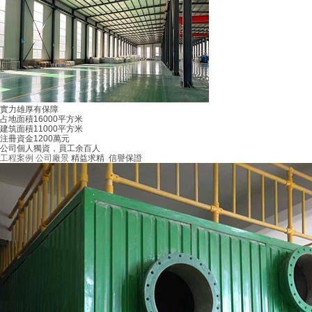
實力雄厚有保障
占地面積16000平方米
建筑面積11000平方米
注冊資金1200萬元
公司個人獨資，員工余百人
工程案例
公司廠景
精益求精 信譽保證
不銹鋼水箱維修指南：確保您的設備長久高效運行
在現代工業和家庭生活中，不銹鋼水箱作為一個關鍵設備，起到了不可替代的作用。
推移，水箱可能會出現各種問題，需要及時···