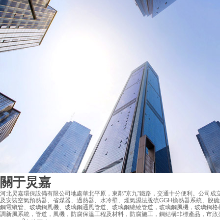
關于炅嘉
河北炅嘉環保設備有限公司地處華北平原，東鄰"京九"鐵路，交通十分便利。公司成立于
及安裝空氣預熱器、省煤器、過熱器、水冷壁、煙氣濕法脫硫GGH換熱器系統、脫
鋼電纜管、玻璃鋼風機、玻璃鋼通風管道、玻璃鋼纏繞管道，玻璃鋼風機，玻璃鋼格
調新風系統，管道，風機，防腐保溫工程及材料，防腐施工，鋼結構非標產品，市政亮